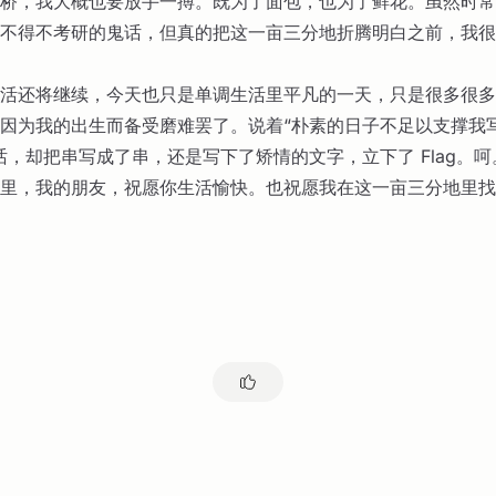
桥，我大概也要放手一搏。既为了面包，也为了鲜花。虽然时常
不得不考研的鬼话，但真的把这一亩三分地折腾明白之前，我很
活还将继续，今天也只是单调生活里平凡的一天，只是很多很多
因为我的出生而备受磨难罢了。说着“朴素的日子不足以支撑我
话，却把串写成了串，还是写下了矫情的文字，立下了 Flag。呵
里，我的朋友，祝愿你生活愉快。也祝愿我在这一亩三分地里找