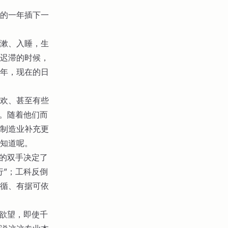
的一年插下一
漱、入睡，生
迟滞的时候，
年，现在的日
欢、甚至有些
趣。随着他们而
制造业补充更
知道呢。
巧的双手决定了
行”；工科反倒
循、有据可依
的欲望，即使千