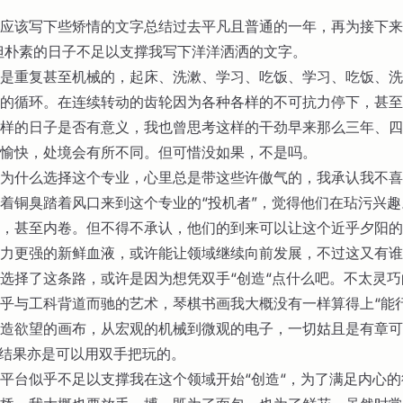
应该写下些矫情的文字总结过去平凡且普通的一年，再为接下来
g，但朴素的日子不足以支撑我写下洋洋洒洒的文字。
是重复甚至机械的，起床、洗漱、学习、吃饭、学习、吃饭、洗
的循环。在连续转动的齿轮因为各种各样的不可抗力停下，甚至
样的日子是否有意义，我也曾思考这样的干劲早来那么三年、四
愉快，处境会有所不同。但可惜没如果，不是吗。
为什么选择这个专业，心里总是带这些许傲气的，我承认我不喜
着铜臭踏着风口来到这个专业的“投机者”，觉得他们在玷污兴
，甚至内卷。但不得不承认，他们的到来可以让这个近乎夕阳的
力更强的新鲜血液，或许能让领域继续向前发展，不过这又有谁
选择了这条路，或许是因为想凭双手“创造“点什么吧。不太灵
乎与工科背道而驰的艺术，琴棋书画我大概没有一样算得上“能
造欲望的画布，从宏观的机械到微观的电子，一切姑且是有章可
的结果亦是可以用双手把玩的。
平台似乎不足以支撑我在这个领域开始“创造“，为了满足内心