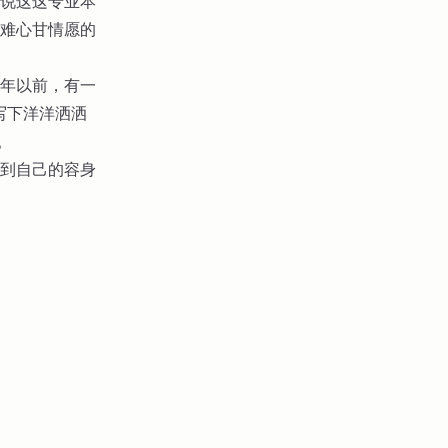
说这这专业本
难心甘情愿的
年以前，有一
写下洋洋洒洒
。
到自己的容身