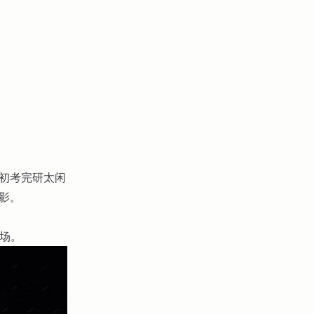
年初考完研太闲
影。
现场。