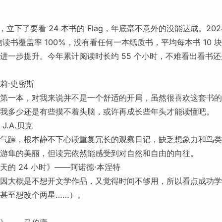
初，立下了要看 24 本书的 Flag，年底毫不意外的没能达成。20
微信读书覆盖率 100%，没有看任何一本纸质书，平均每本书 10 
进一步提升。今年累计阅读时长约 55 个小时，不难看出看书
莉·史密斯
第一本，对我来说并不是一个舒适的开局，虽然很喜欢这套书的
我多少还是有些摸不着头脑，或许再成长些年头才能读懂吧。
J.A.贝克
气躁，根本静不下心读重复冗长的观察日记，缺乏想象力和鸟类
游隼的美丽，但读完依然能感受到对自然和自由的向往。
天的 24 小时》——阿诺德·本涅特
因大概是不想开文学作品，又觉得时间不够用，所以看点成功学
甚至想改个两星……）。