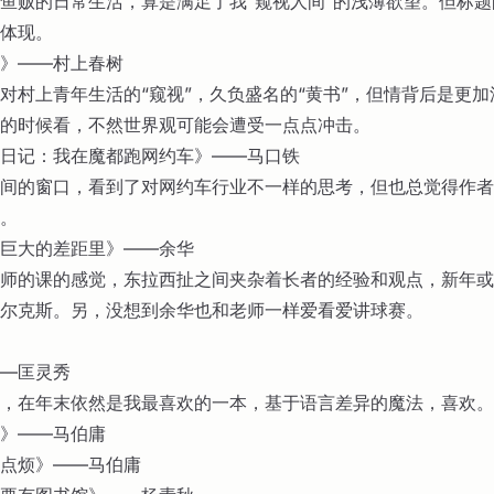
鱼贩的日常生活，算是满足了我“窥视人间”的浅薄欲望。但标
体现。
》——村上春树
对村上青年生活的“窥视”，久负盛名的“黄书”，但情背后是更
的时候看，不然世界观可能会遭受一点点冲击。
日记：我在魔都跑网约车》——马口铁
间的窗口，看到了对网约车行业不一样的思考，但也总觉得作者
。
巨大的差距里》——余华
师的课的感觉，东拉西扯之间夹杂着长者的经验和观点，新年或
尔克斯。另，没想到余华也和老师一样爱看爱讲球赛。
—匡灵秀
，在年末依然是我最喜欢的一本，基于语言差异的魔法，喜欢。
》——马伯庸
点烦》——马伯庸