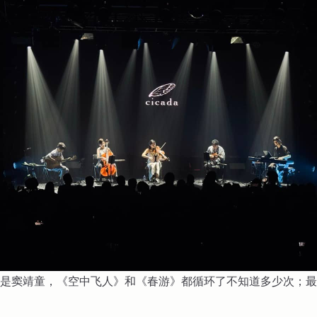
是窦靖童，《空中飞人》和《春游》都循环了不知道多少次；最
t。