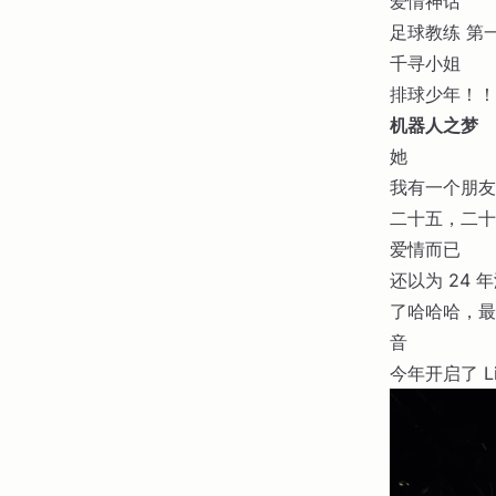
爱情神话
足球教练 第
千寻小姐
排球少年！！
机器人之梦
她
我有一个朋友
二十五，二十
爱情而已
还以为 24
了哈哈哈，最
音
今年开启了 Li