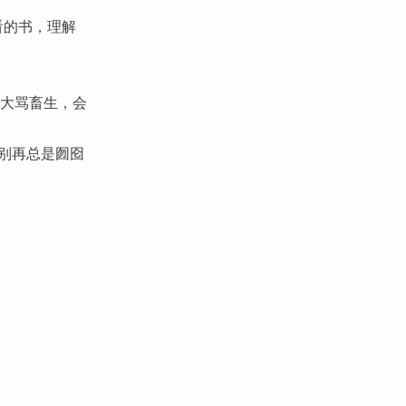
看的书，理解
大骂畜生，会
，别再总是囫囵