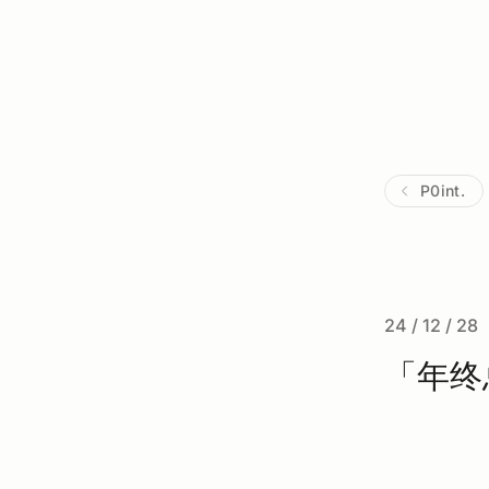
P0int.
24 / 12 / 28
「年终