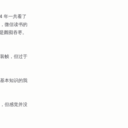
24 年一共看了
块，微信读书的
还是囫囵吞枣。
装帧，但过于
基本知识的我
，但感觉并没