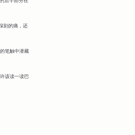
题的后半部分在
加深刻的痛，还
的笔触中潜藏
许该读一读巴