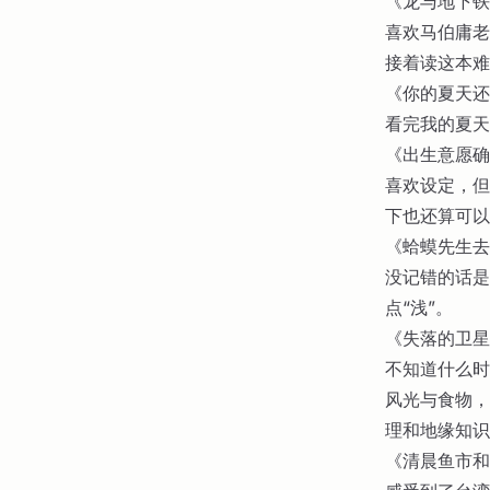
《龙与地下铁
喜欢马伯庸老
接着读这本难
《你的夏天还
看完我的夏天
《出生意愿确
喜欢设定，但
下也还算可以
《蛤蟆先生去
没记错的话是
点“浅”。
《失落的卫星
不知道什么时
风光与食物，
理和地缘知识
《清晨鱼市和