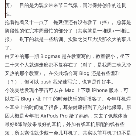
历），目的是为观众带来节日气氛，同时保持创作的连贯
性。
拖着拖着又十一点了，拖延症还有没有救了（摔）。总算是
阶段性的忙完本周最忙的部分了（其实就是一堆课+一堆汇
报），剩下的就是一些培训、实验之类压力没那么大的事儿
了。
白天补的那一期 Blogmas 是在教室写的，教室很小，坐下
二十来个人就连走廊都不复存在了（对了，是我周二晚又冷
又热的那个教室）。在公共场合写 Blog 还是有些羞耻
（？），但可以 push 我光速写完，也算是件好事。
今晚突然发现小宇宙可以在 Mac 上下载 iPhone 版本，可
以在写 Blog / 做 PPT 的时候快乐的听播客了。今年耳机焊
在耳朵上的时间短了很多，耳朵健康得到了充分地保障。原
因大概是今年把 AirPods Pro 给了妈妈，失去了佩戴体验
最好&降噪效果最好的耳机，外加有线耳机原配的线有些
短，所以索性就少戴一会儿耳机了。其实以前耳机了也不是