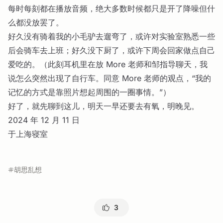
每时每刻都在播放音频，绝大多数时候都只是开了降噪但什
么都没放罢了。
好久没有骑着我的小毛驴去遛弯了，或许对实验室熟悉一些
后会骑车去上班；好久没下厨了，或许下周会回家做点自己
爱吃的。（此刻耳机里在放 More 老师和邹指导聊天，我
说怎么突然出现了自行车。同意 More 老师的观点，“我的
记忆的方式是靠照片想起周围的一圈事情。”）
好了，就先聊到这儿，明天一早还要去有氧，明晚见。
2024 年 12 月 11 日
于上海寝室
胡思乱想
3