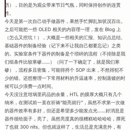
历），目的是为观众带来节日气氛，同时保持创作的连贯
性。
今天是第一次自己动手做器件，果然手忙脚乱加状况百出。
之后可能把一些 OLED 相关的内容理一理，发在 Blog 上
（怎么又挖坑！），大概是一些相关的汇报、知识点总结、
基础器件的制备经验（记下来不让我自己都要忘记）之类
的。实验室条件下器件的制备是个琐碎的流程（不排除是我
们组条件比较寒碜……）（问了一下确定了，就是我们寒
碜），流程多且密集，可能得捋个 SOP 出来，不然得犯不
少的错。还想整理一下常用材料的升温速率，控制蒸镀的时
候可以少浪费一点时间。
今天没注意坩埚里药品的余量，HTL 的膜厚大概只有几个
纳米，在测试前一直在祈祷“能亮就行”，虽然不求第一次做
的器件效率有多好，但还是希望多少能发点光……好消息是
器件很给面子，亮了。虽然亮度真的很糟糕哈哈哈哈，撑死
了也就 300 nits。但也就这样了，生活总是充满意外，有