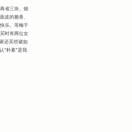
再省三块。烧
面皮的脆香、
快乐。等梅干
买时有两位女
她家还买些诸如
认“朴素”是我