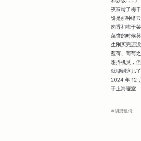
和炒饭……）
夜宵啃了梅干
饼是那种缙云
肉香和梅干菜
菜饼的时候莫
生刚买完还没
蓝莓、葡萄之
想抖机灵，但
就聊到这儿了
2024 年 12 
于上海寝室
胡思乱想