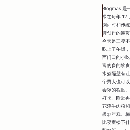
Blogmas 
常在每年 12
倒计时和传统的
持创作的连贯
今天是三餐不
吃上了午饭，
西门口的小吃
富的多的饮食
水煮隔壁有让
个男大也可以
会馋的程度。
好吃。附近再
花溪牛肉粉和
板炒年糕、梅
比寝室楼下什