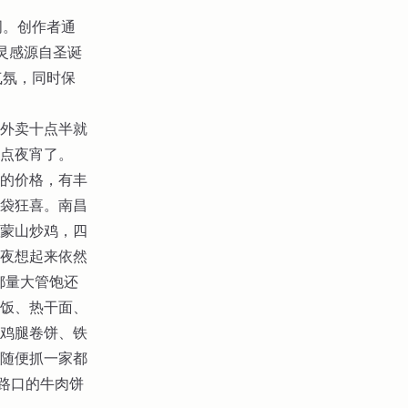
两个词。创作者通
的灵感源自圣诞
日气氛，同时保
外卖十点半就
点夜宵了。
的价格，有丰
袋狂喜。南昌
蒙山炒鸡，四
夜想起来依然
都量大管饱还
饭、热干面、
鸡腿卷饼、铁
随便抓一家都
路口的牛肉饼