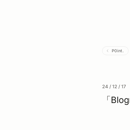
P0int.
24 / 12 / 17
「Blog