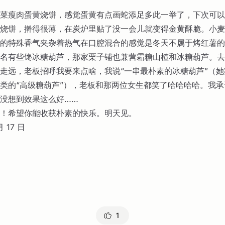
菜瘦肉蛋黄烧饼，感觉蛋黄有点画蛇添足多此一举了，下次可以
烧饼，擀得很薄，在炭炉里贴了没一会儿就变得金黄酥脆。小麦
的特殊香气夹杂着热气在口腔混合的感觉是冬天不属于烤红薯的
名有些馋冰糖葫芦，那家栗子铺也兼营霜糖山楂和冰糖葫芦。去
走远，老板招呼我要来点啥，我说“一串最朴素的冰糖葫芦”（
类的“高级糖葫芦”），老板和那两位女生都笑了哈哈哈哈。我承
没想到效果这么好……
！希望你能收获朴素的快乐。明天见。
月 17 日
1