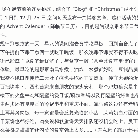
是一场圣诞节前的连更挑战，结合了 “Blog” 和 “Christmas” 
 月 1 日到 12 月 25 日 之间每天发布一篇博客文章。这种活动
 Advent Calendar（降临节日历），目的是为观众带来节
性。
规律到极致的一天：早八的课间溜去食堂吃早饭，回到宿舍点了
下午提前下课三点四十就吃了晚饭。那么晚课下课就不得不去吃
街已经成了觅食的最优解了，与食堂一致（甚至比食堂更便宜）
体验。最早吃的是那家南昌水煮，油炸、水煮都好吃，豆制品脑
我赞不绝口即使第二天肚子痛也要吃的宜宾燃面。便宜大碗的沂
百把块拿下。西湘苗家来自朋友的按头安利，那个鸡翅确实是半
楼下的火盆牛肉和隔壁的煲仔饭/麻辣香锅以及再隔壁的烤鱼也
走两步还有嘎嘎香的冷锅串串和重庆小面。靠马路这边还有烤鸭
土耳其烤肉饭，每一家都是会反复光临的小店。茉莉奶白对面的
干菜饼也都好吃。肉夹馍和软蛋饼天天排队还没机会吃上。反正
么菜都是甜甜的还勾芡的食堂强上太多……（差点忘了靠近十字