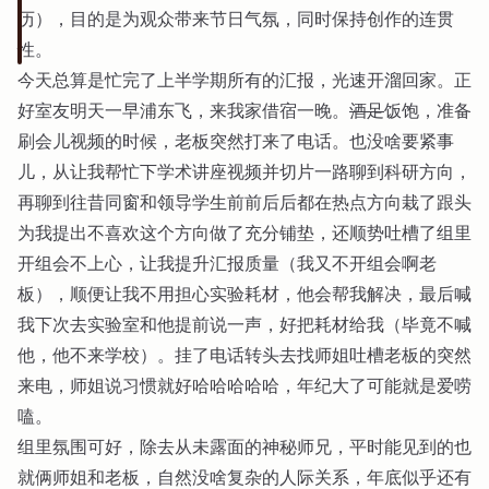
历），目的是为观众带来节日气氛，同时保持创作的连贯
性。
今天总算是忙完了上半学期所有的汇报，光速开溜回家。正
好室友明天一早浦东飞，来我家借宿一晚。
酒足
饭饱，准备
刷会儿视频的时候，老板突然打来了电话。也没啥要紧事
儿，从让我帮忙下学术讲座视频并切片一路聊到科研方向，
再聊到往昔同窗和领导学生前前后后都在热点方向栽了跟头
为我提出不喜欢这个方向做了充分铺垫，还顺势吐槽了组里
开组会不上心，让我提升汇报质量（我又不开组会啊老
板），顺便让我不用担心实验耗材，他会帮我解决，最后喊
我下次去实验室和他提前说一声，好把耗材给我（毕竟不喊
他，他不来学校）。挂了电话转头去找师姐吐槽老板的突然
来电，师姐说习惯就好哈哈哈哈哈，年纪大了可能就是爱唠
嗑。
组里氛围可好，除去从未露面的神秘师兄，平时能见到的也
就俩师姐和老板，自然没啥复杂的人际关系，年底似乎还有