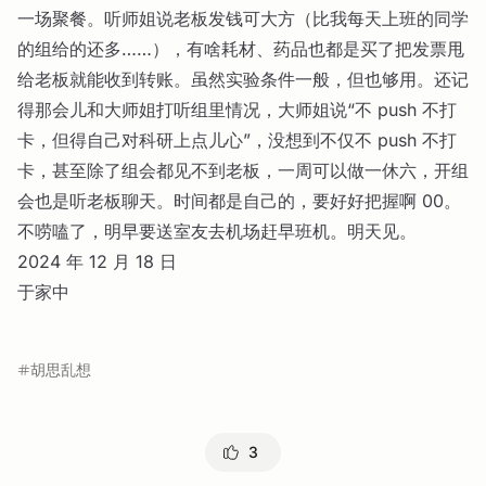
一场聚餐。听师姐说老板发钱可大方（比我每天上班的同学
的组给的还多……），有啥耗材、药品也都是买了把发票甩
给老板就能收到转账。虽然实验条件一般，但也够用。还记
得那会儿和大师姐打听组里情况，大师姐说“不 push 不打
卡，但得自己对科研上点儿心”，没想到不仅不 push 不打
卡，甚至除了组会都见不到老板，一周可以做一休六，开组
会也是听老板聊天。时间都是自己的，要好好把握啊 00。
不唠嗑了，明早要送室友去机场赶早班机。明天见。
2024 年 12 月 18 日
于家中
胡思乱想
3