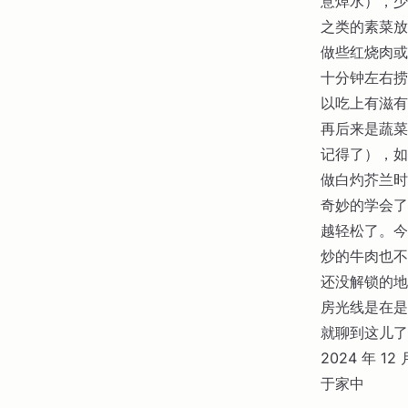
意焯水），少
之类的素菜放
做些红烧肉或
十分钟左右捞
以吃上有滋有
再后来是蔬菜
记得了），如
做白灼芥兰时
奇妙的学会了
越轻松了。今
炒的牛肉也不
还没解锁的地
房光线是在是
就聊到这儿了
2024 年 12 
于家中