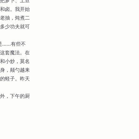
把萝卜、土豆
和卤。我开始
老抽，炖煮二
多少功夫就可
是……有些不
这套魔法。在
和小炒，莫名
身，颠勺越来
的蛏子。昨天
外，下午的厨