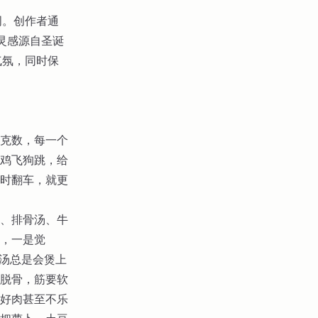
两个词。创作者通
的灵感源自圣诞
日气氛，同时保
克数，每一个
鸡飞狗跳，给
时翻车，就更
、排骨汤、牛
，一是觉
的汤总是会煲上
脱骨，筋要软
好肉甚至不乐