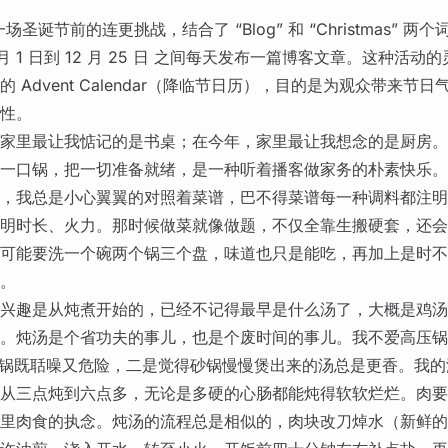
是一场圣诞节前的连更挑战，结合了 “Blog” 和 “Christmas” 
 月 1 日到 12 月 25 日 之间每天发布一篇博客文章。这种活动
 Advent Calendar（降临节日历），目的是为观众带来节
性。
家里最让我惦记的是书桌；在今年，家里最让我想念的是厨房。
一口锅，把一切准备就绪，是一种听着播客做家务的朴素快乐。
，我总是小心翼翼的对照着菜谱，巴不得菜谱每一种调料都注明
明时长、火力。那时候做菜就像做题，不仅全靠生搬硬套，还会
可能要洗一个碗两个锅三个盘，味道也只是能吃，再加上是时不
。
兴趣是从炖煮开始的，已经不记得最早是什么汤了，大概是鸡汤
。炖汤是个省功夫的事儿，也是个废时间的事儿。我不爱高压锅
的锅既聒噪又危险，二是觉得砂锅慢慢煲出来的汤总是更香。我
从三点炖到六点多，无论是多硬的心肠都能炖得软软烂烂。肉要
里肉食的执念。炖汤的流程总是相似的，肉块改刀焯水（新鲜的