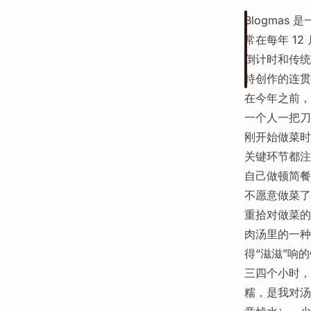
Blogmas 
常在每年 12
倒计时和传统的
持创作的连贯
在今年之前，
一个人一把刀
刚开始做菜时
关键环节都注
自己做顿简餐
不愿意做菜了
重拾对做菜的
肉汤里的一种
得“滋滋”响
三四个小时，
糯，是我对汤