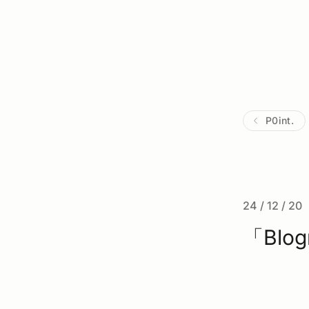
P0int.
24 / 12 / 20
「Blo