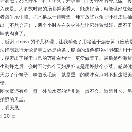
许油煎，浇入开水，转至小火，开饭前四十分钟左右补点盐，再
入便是。大多数时候的汤都鲜美诱人。能烧好汤，就能做好红烧
者卤牛尾牛腩。把水换成一罐啤酒，炖前放些八角香叶桂皮生抽
出（不然会苦），两个小时左右关火补盐让它静置就好。废不了
味的肉食了。
，感谢 cbvivi 的平凡料理，让我学会了用猪油干煸春笋（应该
法砲制就行无论是茭白还是藕条，脆脆的浅色植物可能都适用于
，摸索出了属于自己的万能白灼汁，更爱做菜了。最后是些海鲜
生剥虾之后，会时不时炸个天妇罗虾或是用虾炒个小菜。感谢健
天炒了个蛏子，味道没毛病，就是重口的调味有点对不起这肥美
错。
图大概还有鱼、蟹，外加水案的活儿是一点不会。道阻且长。另
拍照的天堂。
，明天见。
月 20 日