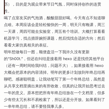
历），目的是为观众带来节日气氛，同时保持创作的连贯
性。
喝了点室友买的气泡酒，酸酸甜甜好喝。今天有点不知道聊
点啥。本周应该会是轻松愉快的一周，明天只有晚课，周三
一天课，周四可能去实验室，周五有个培训。大概打算看看
机器学习，找点措辞婉拒课题，然后找找合适的方向；然后
看看大家仿真相关的表征。
明年想做每日一图，顺便盘活一下我许久没有更新
的“Sh00t.”，但还在纠结是接着用 hexo 还是找些其他平台
（还有一周时间给我纠结，问题不大），如果接着用 hexo
大概会把原本的内容清掉。明年的更多计划放到年终总结再
聊吧。感谢聪明盖，让我动笔写了第一个年终总结，虽然是
从共享文档里摘出来的有所收敛，但真的让我开始思考过去
一年的意义。原本想把所有年终总结放在一个文档里，但多
少有些太冗长和不易检索了，所以还是分开放。如果看到了
一串年终总结，请不要怪我事儿多。