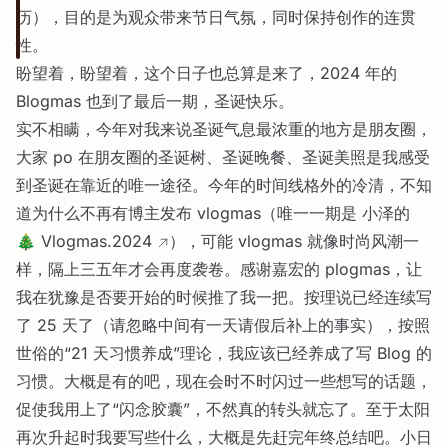
历），目的是为观众带来节日气氛，同时保持创作的连贯
性。
盼望着，盼望着，这个日子也总算是来了，2024 年的
Blogmas 也到了最后一期，圣诞快乐。
实不相瞒，今年对我来说圣诞气息最浓重的地方是朋友圈，
大家 po 在朋友圈的圣诞树、圣诞晚餐、圣诞美照是我感受
到圣诞在靠近的唯一途径。今年的时间线格外的冷清，不知
道为什么不再有博主发布 vlogmas（唯一一期是
小泽的
🎄 Vlogmas.2024
），可能 vlogmas 就像时尚风潮一
样，隔上三五年才会再度袭卷。感谢嘉宏的 plogmas，让
我在犹豫是否要开始的时候推了我一把。按理说已经连续写
了 25 天了（请忽略中间有一天请假后补上的事实），按照
世俗的“21 天习惯养成”理论，我应该已经养成了写 Blog 的
习惯。大概是有的吧，现在会时不时闪过一些想写的话题，
促使我用上了“闪念胶囊”，不然真的转头就忘了。至于太阳
再次升起时我要写些什么，大概是先赶完年终总结吧。小日