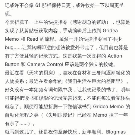
记或许不会像 61 那样保持日更，或许收拾一下以周更呈
现。
今天折腾了一上午的快捷指令（感谢胡总的帮助），也算是
实现了从剪贴板获取内容，手动编辑后上传到 Gridea
Memo 和 Read 的流程。虽然一开始快捷指令写了不少
bug……让我转瞬即逝的想法被意外带走了，但目前也算是
有了方便且轻的记录方式。这是我第一次觉得的 Action
Button 和 Camera Control 应该是两个独立的按键。
最近在看《天狗的厨房》，喜欢在食材和三餐间逐渐融化的
人物关系；最近在看余华的《我们生活在巨大的差距里》，
好久没有一本频频有词句戳中我，让我想记录的书了。明年
可能得把读书和观影的记录完善起来，不能再每次看完转头
就忘了。顺便可能想折腾一下微信读书到 Gridea Memo 的
自动化流程之类（《失明症漫记》已经在 Memo 挂了一年
有余了……）。
就写到这儿了。还是祝你圣诞快乐，新年顺利。Blogmas