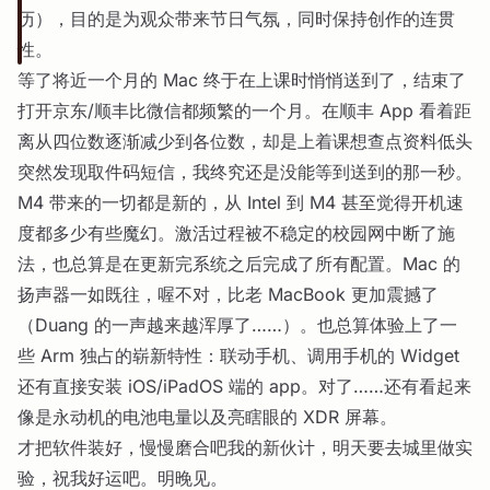
历），目的是为观众带来节日气氛，同时保持创作的连贯
性。
等了将近一个月的 Mac 终于在上课时悄悄送到了，结束了
打开京东/顺丰比微信都频繁的一个月。在顺丰 App 看着距
离从四位数逐渐减少到各位数，却是上着课想查点资料低头
突然发现取件码短信，我终究还是没能等到送到的那一秒。
M4 带来的一切都是新的，从 Intel 到 M4 甚至觉得开机速
度都多少有些魔幻。激活过程被不稳定的校园网中断了施
法，也总算是在更新完系统之后完成了所有配置。Mac 的
扬声器一如既往，喔不对，比老 MacBook 更加震撼了
（Duang 的一声越来越浑厚了……）。也总算体验上了一
些 Arm 独占的崭新特性：联动手机、调用手机的 Widget
还有直接安装 iOS/iPadOS 端的 app。对了……还有看起来
像是永动机的电池电量以及亮瞎眼的 XDR 屏幕。
才把软件装好，慢慢磨合吧我的新伙计，明天要去城里做实
验，祝我好运吧。明晚见。