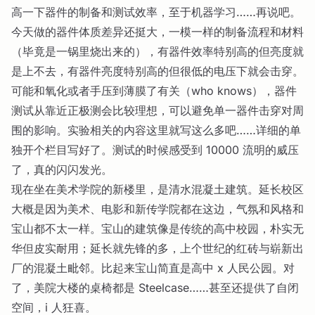
高一下器件的制备和测试效率，至于机器学习……再说吧。
今天做的器件体质差异还挺大，一模一样的制备流程和材料
（毕竟是一锅里烧出来的），有器件效率特别高的但亮度就
是上不去，有器件亮度特别高的但很低的电压下就会击穿。
可能和氧化或者手压到薄膜了有关（who knows），器件
测试从靠近正极测会比较理想，可以避免单一器件击穿对周
围的影响。实验相关的内容这里就写这么多吧……详细的单
独开个栏目写好了。测试的时候感受到 10000 流明的威压
了，真的闪闪发光。
现在坐在美术学院的新楼里，是清水混凝土建筑。延长校区
大概是因为美术、电影和新传学院都在这边，气氛和风格和
宝山都不太一样。宝山的建筑像是传统的高中校园，朴实无
华但皮实耐用；延长就先锋的多，上个世纪的红砖与崭新出
厂的混凝土毗邻。比起来宝山简直是高中 x 人民公园。对
了，美院大楼的桌椅都是 Steelcase……甚至还提供了自闭
空间，i 人狂喜。