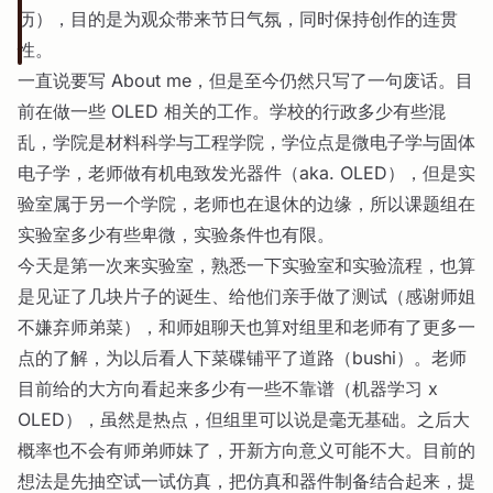
历），目的是为观众带来节日气氛，同时保持创作的连贯
性。
一直说要写 About me，但是至今仍然只写了一句废话。目
前在做一些 OLED 相关的工作。学校的行政多少有些混
乱，学院是材料科学与工程学院，学位点是微电子学与固体
电子学，老师做有机电致发光器件（aka. OLED），但是实
验室属于另一个学院，老师也在退休的边缘，所以课题组在
实验室多少有些卑微，实验条件也有限。
今天是第一次来实验室，熟悉一下实验室和实验流程，也算
是见证了几块片子的诞生、给他们亲手做了测试（感谢师姐
不嫌弃师弟菜），和师姐聊天也算对组里和老师有了更多一
点的了解，为以后看人下菜碟铺平了道路（bushi）。老师
目前给的大方向看起来多少有一些不靠谱（机器学习 x
OLED），虽然是热点，但组里可以说是毫无基础。之后大
概率也不会有师弟师妹了，开新方向意义可能不大。目前的
想法是先抽空试一试仿真，把仿真和器件制备结合起来，提