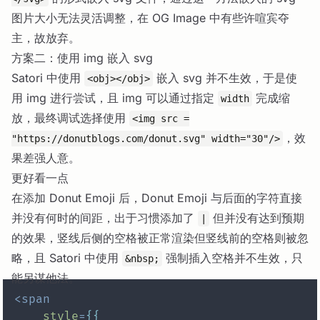
图片大小无法灵活调整，在 OG Image 中有些许喧宾夺
主，故放弃。
方案二：使用 img 嵌入 svg
Satori 中使用
嵌入 svg 并不生效，于是使
<obj></obj>
用 img 进行尝试，且 img 可以通过指定
完成缩
width
放，最终调试选择使用
<img src =
，效
"https://donutblogs.com/donut.svg" width="30"/>
果差强人意。
更好看一点
在添加 Donut Emoji 后，Donut Emoji 与后面的字符直接
并没有何时的间距，出于习惯添加了
但并没有达到预期
|
的效果，竖线后侧的空格被正常渲染但竖线前的空格则被忽
略，且 Satori 中使用
强制插入空格并不生效，只
&nbsp;
能另谋他法。
<
span
style
=
{
{