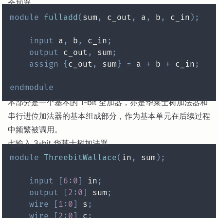
全加器
module
fulladd
(
sum
,
 c_out
,
 a
,
 b
,
 c_in
)
;
input
 a
,
 b
,
 c_in
;
output
 c_out
,
 sum
;
assign
{
c_out
,
 sum
}
=
 a 
+
 b 
+
 c_in
;
endmodule
本部分是一个基本的 1-bit 全加器，亦是华莱士树加法器和
串行进位加法器的基本组成部分，作为基本单元在后续过程
中频繁被调用。
七输入 3-bit 华莱士树加法器
module
ThreebitWallace
(
in
,
 sum
)
;
input
[
6
:
0
]
 in
;
output
[
2
:
0
]
 sum
;
wire
[
1
:
0
]
 s
;
wire
[
2
:
0
]
 c
;