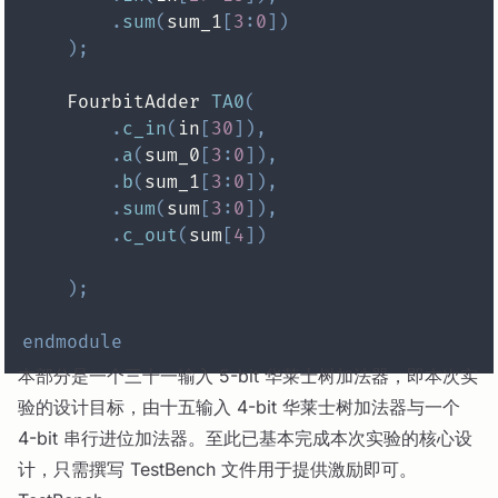
.
sum
(
sum_1
[
3
:
0
]
)
)
;
    FourbitAdder 
TA0
(
.
c_in
(
in
[
30
]
)
,
.
a
(
sum_0
[
3
:
0
]
)
,
.
b
(
sum_1
[
3
:
0
]
)
,
.
sum
(
sum
[
3
:
0
]
)
,
.
c_out
(
sum
[
4
]
)
)
;
endmodule
本部分是一个三十一输入 5-bit 华莱士树加法器，即本次实
验的设计目标，由十五输入 4-bit 华莱士树加法器与一个
4-bit 串行进位加法器。至此已基本完成本次实验的核心设
计，只需撰写 TestBench 文件用于提供激励即可。