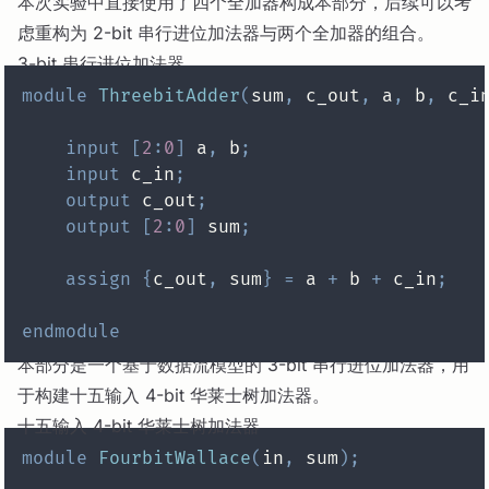
本次实验中直接使用了四个全加器构成本部分，后续可以考
虑重构为 2-bit 串行进位加法器与两个全加器的组合。
3-bit 串行进位加法器
module
ThreebitAdder
(
sum
,
 c_out
,
 a
,
 b
,
 c_i
input
[
2
:
0
]
 a
,
 b
;
input
 c_in
;
output
 c_out
;
output
[
2
:
0
]
 sum
;
assign
{
c_out
,
 sum
}
=
 a 
+
 b 
+
 c_in
;
endmodule
本部分是一个基于数据流模型的 3-bit 串行进位加法器，用
于构建十五输入 4-bit 华莱士树加法器。
十五输入 4-bit 华莱士树加法器
module
FourbitWallace
(
in
,
 sum
)
;