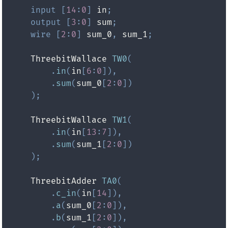
input
[
14
:
0
]
 in
;
output
[
3
:
0
]
 sum
;
wire
[
2
:
0
]
 sum_0
,
 sum_1
;
    ThreebitWallace 
TW0
(
.
in
(
in
[
6
:
0
]
)
,
.
sum
(
sum_0
[
2
:
0
]
)
)
;
    ThreebitWallace 
TW1
(
.
in
(
in
[
13
:
7
]
)
,
.
sum
(
sum_1
[
2
:
0
]
)
)
;
    ThreebitAdder 
TA0
(
.
c_in
(
in
[
14
]
)
,
.
a
(
sum_0
[
2
:
0
]
)
,
.
b
(
sum_1
[
2
:
0
]
)
,