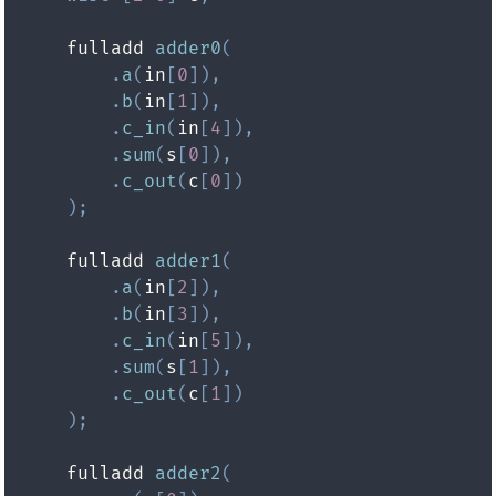
    fulladd 
adder0
(
.
a
(
in
[
0
]
)
,
.
b
(
in
[
1
]
)
,
.
c_in
(
in
[
4
]
)
,
.
sum
(
s
[
0
]
)
,
.
c_out
(
c
[
0
]
)
)
;
    fulladd 
adder1
(
.
a
(
in
[
2
]
)
,
.
b
(
in
[
3
]
)
,
.
c_in
(
in
[
5
]
)
,
.
sum
(
s
[
1
]
)
,
.
c_out
(
c
[
1
]
)
)
;
    fulladd 
adder2
(