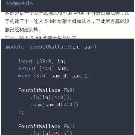
endmodule
本部分是一个基于数据流模型的 4-bit 串行进位加法器，用
于构建三十一输入 5-bit 华莱士树加法器，至此所有基础设
施已经构建完毕。
三十一输入 5-bit 华莱士树加法器
module
FivebitWallace
(
in
,
 sum
)
;
input
[
30
:
0
]
 in
;
output
[
4
:
0
]
 sum
;
wire
[
3
:
0
]
 sum_0
,
 sum_1
;
    FourbitWallace 
FW0
(
.
in
(
in
[
14
:
0
]
)
,
.
sum
(
sum_0
[
3
:
0
]
)
)
;
    FourbitWallace 
FW1
(
.
in
(
in
[
29
:
15
]
)
,