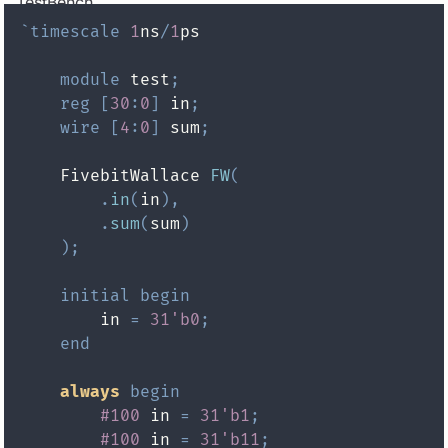
TestBench
`timescale
1
ns
/
1
module
 test
;
reg
[
30
:
0
]
 in
;
wire
[
4
:
0
]
 sum
;
    FivebitWallace 
FW
(
.
in
(
in
)
,
.
sum
(
sum
)
)
;
initial
begin
        in 
=
31'b0
;
end
always
begin
#100
 in 
=
31'b1
;
#100
 in 
=
31'b11
;