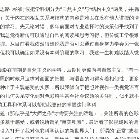
思路
的时候把学科划分为“自然主义”与“结构主义”两类，并
）关于内在的相互关系与结构的内容是难以在没有他人讲授的情
的学习。先无论对错，多年前面对专业选择时的决策似乎找到了
我总觉得新传可以通过自己的阅读和思考习得，但传统工学很难
握。从目前看我依然很难说我是否可以通过自身努力学会另一张
但我可以确定如果没有本科阶段的学习，我这一生将难以踏入微
摄影在前期是自然主义的学科，后期则更偏向与自然主义。”有
照的时候只追求对画面的把握，与语言的习得有着相似性，更多
种出于主观感受的实践，所以我倾向于把照片视作一类视觉语言
的几何关系变化到对色彩科学甚至社会议题的关注时，似乎就不
的工具和体系可以帮助我更好的掌握这门学科。
题（那似乎是“大师之作”才需要关注的话题），关注所谓的色
多基于感受，或者说所谓的“审美积累”，最近看了影视飓风的
引入打开了我对色彩科学认识的新世界大门，所谓的“正常”或者