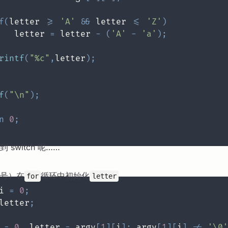
f
(
letter 
>=
'A'
&&
 letter 
<=
'Z'
)
   letter 
=
 letter 
-
(
'A'
-
'a'
)
;
rintf
(
"%c"
,
letter
)
;
f
(
"\n"
)
;
n
0
;
switch 呢……
逗号）在
循环中初始化
。
for
letter
i 
=
0
;
letter
;
 
=
0
,
 letter 
=
 argv
[
1
]
[
i
]
;
 argv
[
1
]
[
i
]
!=
'\0'