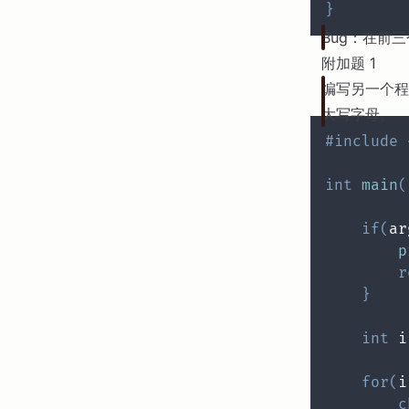
}
Bug：在前三
附加题 1
编写另一个程
大写字母。
#
include
int
main
(
if
(
ar
p
r
}
int
 i
for
(
i
c