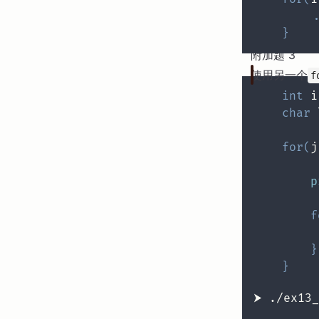
.
}
附加题 3
使用另一个
f
int
 i
char
 
for
(
j
p
f
}
}