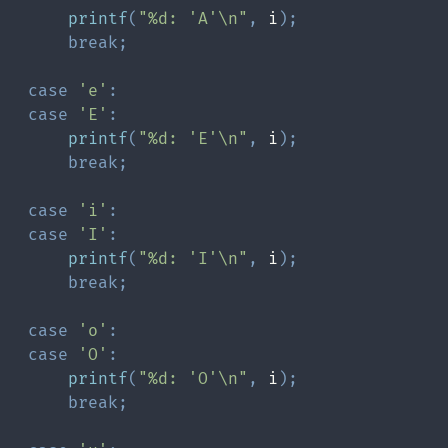
printf
(
"%d: 'A'\n"
,
 i
)
;
break
;
case
'e'
:
case
'E'
:
printf
(
"%d: 'E'\n"
,
 i
)
;
break
;
case
'i'
:
case
'I'
:
printf
(
"%d: 'I'\n"
,
 i
)
;
break
;
case
'o'
:
case
'O'
:
printf
(
"%d: 'O'\n"
,
 i
)
;
break
;