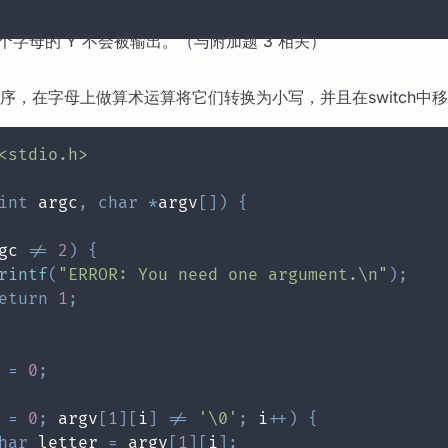
个字母的 Y 不会被输出。（与附加题 3 相关）
序，在字母上做算术运算将它们转换为小写，并且在switch中
<stdio.h>
int
 argc
,
char
*
argv
[
]
)
{
gc 
!=
2
)
{
rintf
(
"ERROR: You need one argument.\n"
)
;
eturn
1
;
 
=
0
;
 
=
0
;
 argv
[
1
]
[
i
]
!=
'\0'
;
 i
++
)
{
har
 letter 
=
 argv
[
1
]
[
i
]
;