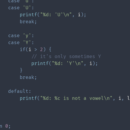
case
'u'
:
case
'U'
:
printf
(
"%d: 'U'\n"
,
 i
)
;
break
;
case
'y'
:
case
'Y'
:
if
(
i 
>
2
)
{
// it's only sometimes Y
printf
(
"%d: 'Y'\n"
,
 i
)
;
}
break
;
default
:
printf
(
"%d: %c is not a vowel\n"
,
 i
,
 l
n
0
;