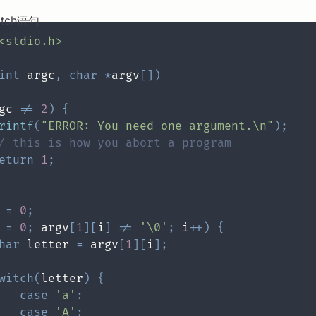
itch语句
<stdio.h>
int
 argc
,
char
*
argv
[
]
)
gc 
!=
2
)
{
rintf
(
"ERROR: You need one argument.\n"
)
;
/ this is how you abort a program
eturn
1
;
 
=
0
;
 
=
0
;
 argv
[
1
]
[
i
]
!=
'\0'
;
 i
++
)
{
har
 letter 
=
 argv
[
1
]
[
i
]
;
witch
(
letter
)
{
case
'a'
:
case
'A'
: