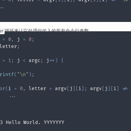
.
.
循环来让它处理你传入的所有命令行参数。
or
 
=
0
,
 j 
=
0
;
letter
;
 
=
1
;
 j 
<
 argc
;
 j
++
)
{
rintf
(
"\n"
)
;
or
(
i 
=
0
,
 letter 
=
 argv
[
j
]
[
i
]
;
 argv
[
j
]
[
i
]
!=
.
.
.