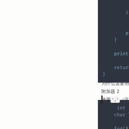
i
         
p
}
print
retur
}
为什么需要用到 
附加题 2
使用
（
','
int
 
char
 
for
(
i