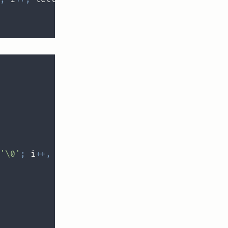
'\0'
;
 i
++
,
 letter 
=
 argv
[
j
]
[
i
]
)
{