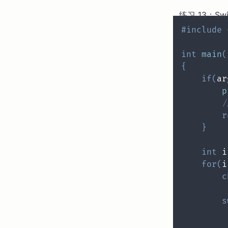
练习 13：Sw
#
include
int
main
(
{
if
(
ar
p
/
r
}
int
 i
for
(
i
c
s