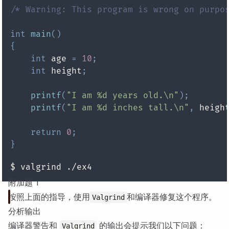
/* Warning: This program is wrong on purpo
int
main
(
)
{
int
 age 
=
10
;
int
 height
;
printf
(
"I am %d years old.\n"
)
;
printf
(
"I am %d inches tall.\n"
,
 heigh
return
0
;
}
附加题 1
按照上面的指导，使用
和编译器修复这个程序。
Valgrind
分析输出
编译器警告和
的输出会提示我们以下问题：
Valgrind