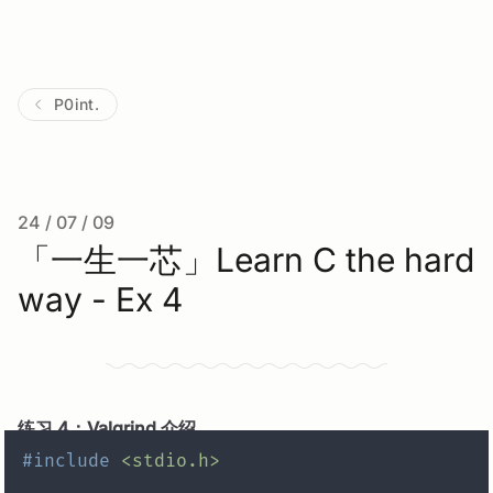
P0int.
24 / 07 / 09
「一生一芯」Learn C the hard
way - Ex 4
练习 4：Valgrind 介绍
#
include
<stdio.h>