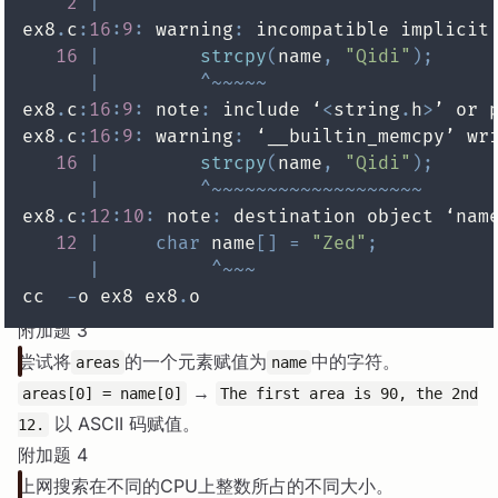
2
|
ex8
.
c
:
16
:
9
:
 warning
:
 incompatible implicit
16
|
strcpy
(
name
,
"Qidi"
)
;
|
^
~
~
~
~
~
ex8
.
c
:
16
:
9
:
 note
:
 include ‘
<
string
.
h
>
ex8
.
c
:
16
:
9
:
 warning
:
 ‘__builtin_memcpy’ wr
16
|
strcpy
(
name
,
"Qidi"
)
;
|
^
~
~
~
~
~
~
~
~
~
~
~
~
~
~
~
~
~
~
~
ex8
.
c
:
12
:
10
:
 note
:
 destination object ‘nam
12
|
char
 name
[
]
=
"Zed"
;
|
^
~
~
~
cc  
-
o ex8 ex8
.
附加题 3
尝试将
的一个元素赋值为
中的字符。
areas
name
→
areas[0] = name[0]
The first area is 90, the 2nd
以 ASCII 码赋值。
12.
附加题 4
上网搜索在不同的CPU上整数所占的不同大小。