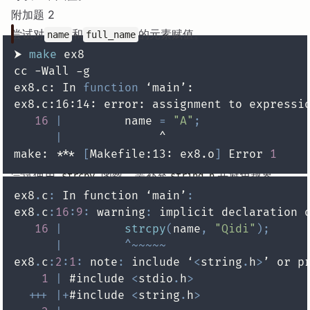
附加题 2
尝试对
和
的元素赋值。
name
full_name
⮞ 
make
ex8.c: In 
function
ex8.c:16:14: error: assignment to expressi
16
|
         name 
=
"A"
;
|
make: *** 
[
Makefile:13: ex8.o
]
 Error 
1
尝试使用
函数，需补充
并避免越界。
strcpy
string.h
ex8
.
c
:
 In function ‘main’
:
ex8
.
c
:
16
:
9
:
 warning
:
 implicit declaration 
16
|
strcpy
(
name
,
"Qidi"
)
;
|
^
~
~
~
~
~
ex8
.
c
:
2
:
1
:
 note
:
 include ‘
<
string
.
h
>
1
|
 #include 
<
stdio
.
h
>
++
+
|
+
#include 
<
string
.
h
>