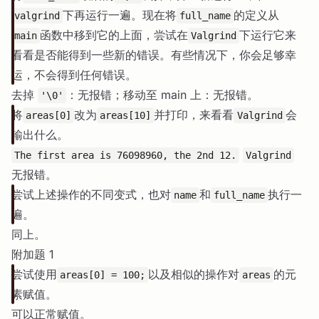
下再运行一遍。现在将
的定义从
valgrind
full_name
函数中移到它的上面，尝试在
下运行它来
main
Valgrind
看看是否能得到一些新的错误。有些情况下，你会足够幸
运，不会得到任何错误。
去掉
：无报错；移动至 main 上：无报错。
'\0'
将
改为
并打印，来看看
会
areas[0]
areas[10]
Valgrind
输出什么。
The first area is 76098960, the 2nd 12.
Valgrind
无报错。
尝试上述操作的不同变式，也对
和
执行一
name
full_name
遍。
同上。
附加题 1
尝试使用
以及相似的操作对
的元
areas[0] = 100;
areas
素赋值。
可以正常赋值。