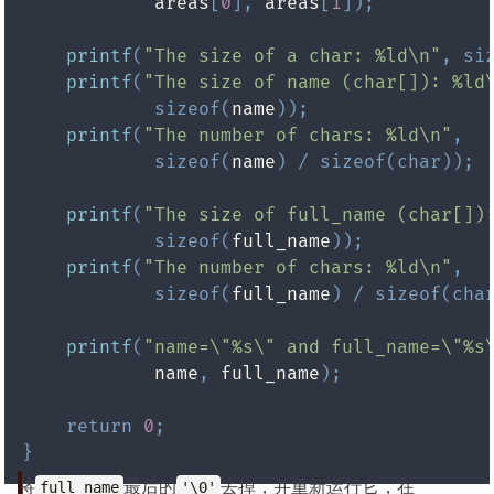
            areas
[
0
]
,
 areas
[
1
]
)
;
printf
(
"The size of a char: %ld\n"
,
si
printf
(
"The size of name (char[]): %ld
sizeof
(
name
)
)
;
printf
(
"The number of chars: %ld\n"
,
sizeof
(
name
)
/
sizeof
(
char
)
)
;
printf
(
"The size of full_name (char[])
sizeof
(
full_name
)
)
;
printf
(
"The number of chars: %ld\n"
,
sizeof
(
full_name
)
/
sizeof
(
cha
printf
(
"name=\"%s\" and full_name=\"%s
            name
,
 full_name
)
;
return
0
;
}
将
最后的
去掉，并重新运行它，在
full_name
'\0'