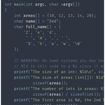
int
main
(
int
 argc
,
char
*
argv
[
]
)
{
int
 areas
[
]
=
{
10
,
12
,
13
,
14
,
20
}
;
char
 name
[
]
=
"Zed"
;
char
 full_name
[
]
=
{
'Z'
,
'e'
,
'd'
,
' '
,
'A'
,
'.'
,
' '
,
'S'
,
'h'
,
'a'
,
'w'
,
'\0'
}
;
// WARNING: On some systems you may ha
// %ld in this code to a %u since it w
printf
(
"The size of an int: %ld\n"
,
si
printf
(
"The size of areas (int[]): %ld
sizeof
(
areas
)
)
;
printf
(
"The number of ints in areas: %
sizeof
(
areas
)
/
sizeof
(
int
)
)
;
printf
(
"The first area is %d, the 2nd 